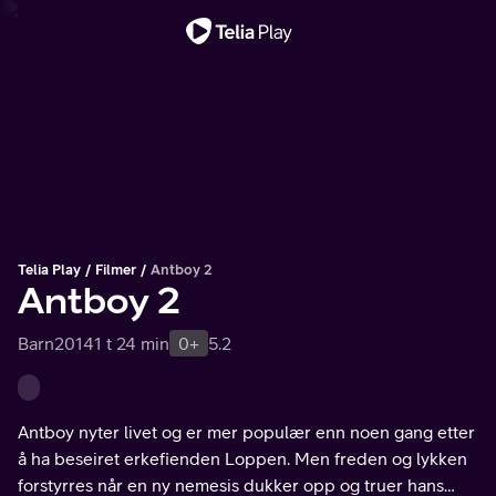
Viktig melding
Telia Play
Filmer
Antboy 2
Antboy 2
Barn
2014
1 t 24 min
0+
5.2
Antboy nyter livet og er mer populær enn noen gang etter
å ha beseiret erkefienden Loppen. Men freden og lykken
forstyrres når en ny nemesis dukker opp og truer hans