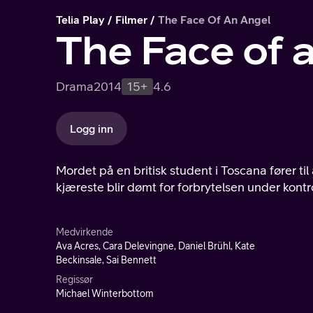
Telia Play
Filmer
The Face Of An Angel
The Face of 
Drama
2014
15+
4.6
Logg inn
Mordet på en britisk student i Toscana fører t
kjæreste blir dømt for forbrytelsen under kont
Medvirkende
Ava Acres, Cara Delevingne, Daniel Brühl, Kate
Beckinsale, Sai Bennett
Regissør
Michael Winterbottom