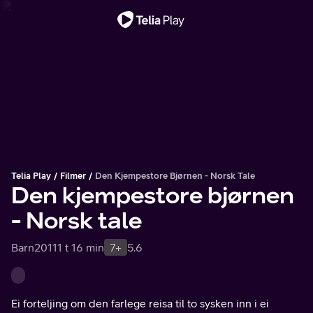
Viktig melding
Telia Play
Filmer
Den Kjempestore Bjørnen - Norsk Tale
Den kjempestore bjørnen
- Norsk tale
Barn
2011
1 t 16 min
7+
5.6
Ei forteljing om den farlege reisa til to sysken inn i ei