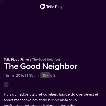
Viktig melding
Telia Play
Filmer
The Good Neighbor
The Good Neighbor
Thriller
2016
1 t 38 min
15+
6.3
Hvis du hadde utstyret og viljen, hadde du overbevist et
annet menneske om at de blir hjemsøkt? To
tenåringsgutter prøver å gjøre nettopp det.