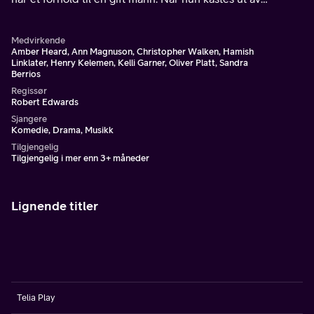
leiligheten må hun flytte til farens herskapshus i
Hamptons.
Medvirkende
Amber Heard, Ann Magnuson, Christopher Walken, Hamish
Linklater, Henry Kelemen, Kelli Garner, Oliver Platt, Sandra
Berrios
Regissør
Robert Edwards
Sjangere
Komedie, Drama, Musikk
Tilgjengelig
Tilgjengelig i mer enn 3+ måneder
Lignende titler
Telia Play