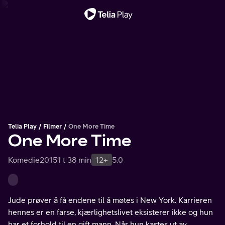
Viktig melding
Telia Play
Filmer
One More Time
One More Time
Komedie
2015
1 t 38 min
12+
5.0
Jude prøver å få endene til å møtes i New York. Karrieren
hennes er en farse, kjærlighetslivet eksisterer ikke og hun
har et forhold til en gift mann. Når hun kastes ut av