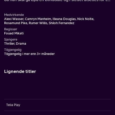
brutalt overfall, raser hennes perfekte verden sammen.
Medvirkende
Alexi Wasser, Camryn Manheim, Illeana Douglas, Nick Nolte,
Rosamund Pike, Rumer Willis, Shiloh Fernandez
Regissør
Fouad Mikati
Sjangere
Thriller, Drama
Tilgjengelig
Tilgjengelig i mer enn 3+ måneder
Lignende titler
Telia Play