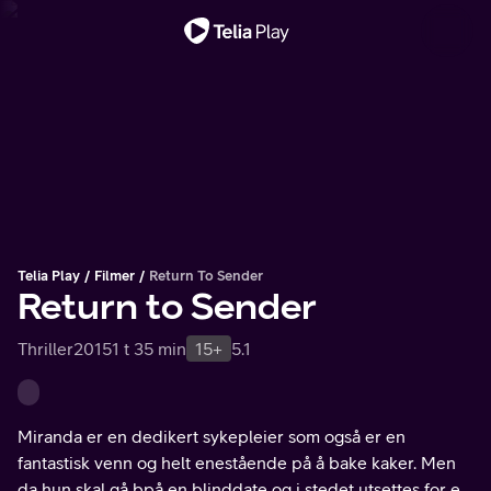
Viktig melding
Telia Play
Filmer
Return To Sender
Return to Sender
Thriller
2015
1 t 35 min
15+
5.1
Miranda er en dedikert sykepleier som også er en
fantastisk venn og helt enestående på å bake kaker. Men
da hun skal gå bpå en blinddate og i stedet utsettes for et