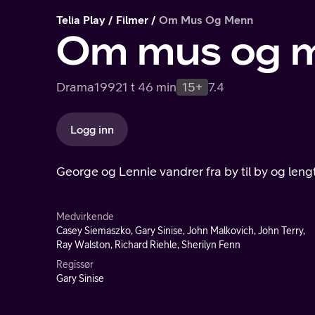
Telia Play
Filmer
Om Mus Og Menn
Om mus og 
Drama
1992
1 t 46 min
15+
7.4
Logg inn
George og Lennie vandrer fra by til by og lengt
Medvirkende
Casey Siemaszko, Gary Sinise, John Malkovich, John Terry,
Ray Walston, Richard Riehle, Sherilyn Fenn
Regissør
Gary Sinise