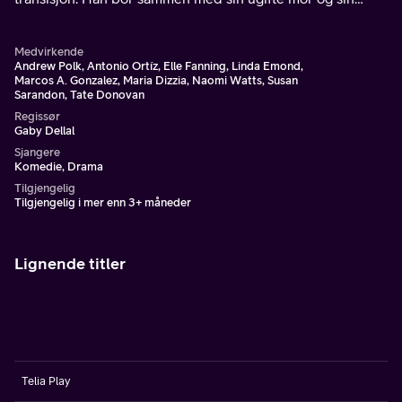
lesbiske bestemor, og må navigere både familiens
særegenhet og sin egen identitet.
Medvirkende
Andrew Polk, Antonio Ortíz, Elle Fanning, Linda Emond,
Marcos A. Gonzalez, Maria Dizzia, Naomi Watts, Susan
Sarandon, Tate Donovan
Regissør
Gaby Dellal
Sjangere
Komedie, Drama
Tilgjengelig
Tilgjengelig i mer enn 3+ måneder
Lignende titler
Telia Play