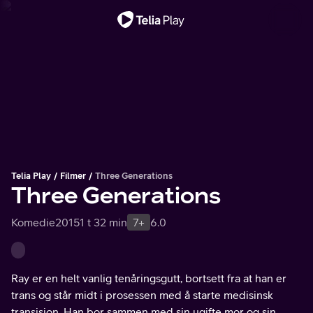
Viktig melding
Telia Play
Filmer
Three Generations
Three Generations
Komedie
2015
1 t 32 min
7+
6.0
Ray er en helt vanlig tenåringsgutt, bortsett fra at han er
trans og står midt i prosessen med å starte medisinsk
transisjon. Han bor sammen med sin ugifte mor og sin