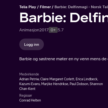
Telia Play
Filmer
Barbie: Delfinmagi - Norsk Ta
Barbie: Delfi
Animasjon
2017
0+
5.7
Logg inn
Barbie og søstrene møter en ny venn mens de er
Medvirkende
Adrian Petriw, Claire Margaret Corlett, Erica Lindbeck,
Kazumi Evans, Marÿke Hendrikse, Paul Dobson, Shannon
Chan-Kent
Regissør
Conrad Helten