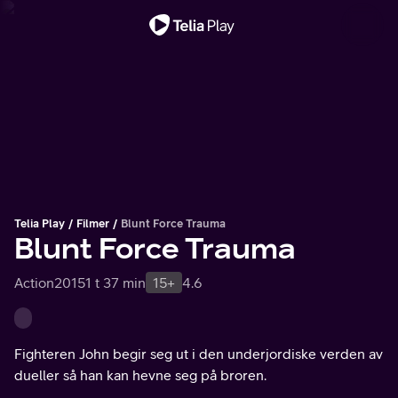
Viktig melding
Telia Play
Filmer
Blunt Force Trauma
Blunt Force Trauma
Action
2015
1 t 37 min
15+
4.6
Fighteren John begir seg ut i den underjordiske verden av
dueller så han kan hevne seg på broren.