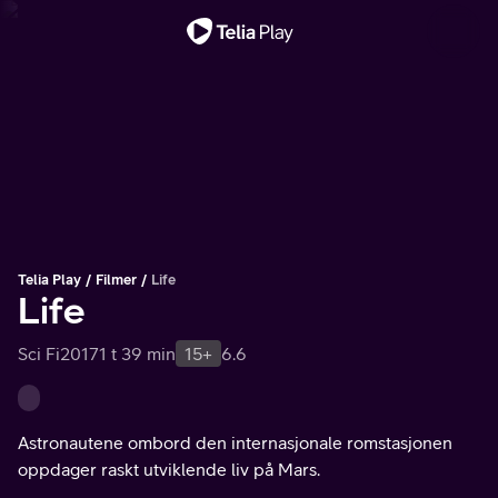
Viktig melding
Telia Play
Filmer
Life
Life
Sci Fi
2017
1 t 39 min
15+
6.6
Astronautene ombord den internasjonale romstasjonen
oppdager raskt utviklende liv på Mars.