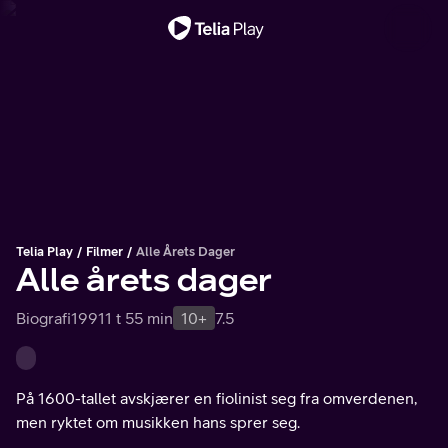
Viktig melding
Telia Play
Filmer
Alle Årets Dager
Alle årets dager
Biografi
1991
1 t 55 min
10+
7.5
På 1600-tallet avskjærer en fiolinist seg fra omverdenen,
men ryktet om musikken hans sprer seg.