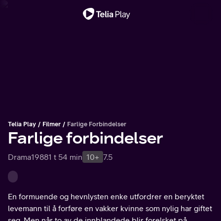
Viktig melding
Telia Play
Filmer
Farlige Forbindelser
Farlige forbindelser
Drama
1988
1 t 54 min
10+
7.5
En formuende og hevnlysten enke utfordrer en beryktet
levemann til å forføre en vakker kvinne som nylig har giftet
seg. Men når to av de innblandede blir forelsket på