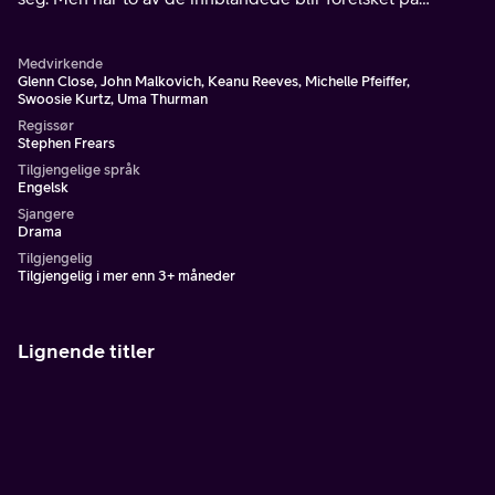
ordentlig fører spillet til tragiske konsekvenser.
Medvirkende
Glenn Close, John Malkovich, Keanu Reeves, Michelle Pfeiffer,
Swoosie Kurtz, Uma Thurman
Regissør
Stephen Frears
Tilgjengelige språk
Engelsk
Sjangere
Drama
Tilgjengelig
Tilgjengelig i mer enn 3+ måneder
Lignende titler