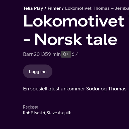
Telia Play
Filmer
Lokomotivet Thomas – Jernba
Lokomotivet
- Norsk tale
Barn
2013
59 min
0+
6.4
Logg inn
En spesiell gjest ankommer Sodor og Thomas, 
Regissør
Rob Silvestri, Steve Asquith