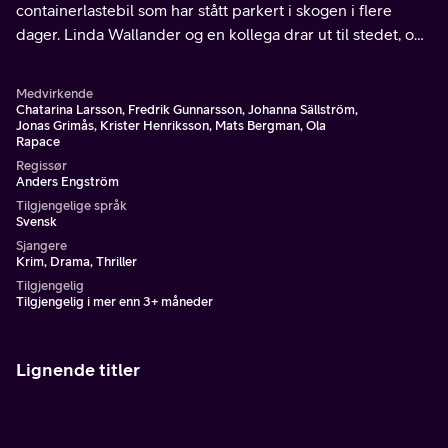
containerlastebil som har stått parkert i skogen i flere
dager. Linda Wallander og en kollega drar ut til stedet, og
det viser seg at containeren er full av døde mennesker.
Medvirkende
Chatarina Larsson, Fredrik Gunnarsson, Johanna Sällström,
Jonas Grimås, Krister Henriksson, Mats Bergman, Ola
Rapace
Regissør
Anders Engström
Tilgjengelige språk
Svensk
Sjangere
Krim, Drama, Thriller
Tilgjengelig
Tilgjengelig i mer enn 3+ måneder
Lignende titler