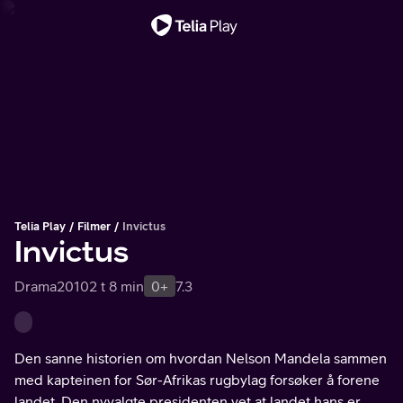
Viktig melding
Telia Play
Filmer
Invictus
Invictus
Drama
2010
2 t 8 min
0+
7.3
Den sanne historien om hvordan Nelson Mandela sammen
med kapteinen for Sør-Afrikas rugbylag forsøker å forene
landet. Den nyvalgte presidenten vet at landet hans er