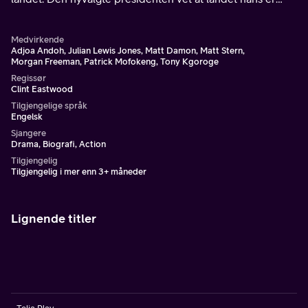
delt både rasemessig og økonomisk i kjølvannet av
apartheid.
Medvirkende
Adjoa Andoh, Julian Lewis Jones, Matt Damon, Matt Stern,
Morgan Freeman, Patrick Mofokeng, Tony Kgoroge
Regissør
Clint Eastwood
Tilgjengelige språk
Engelsk
Sjangere
Drama, Biografi, Action
Tilgjengelig
Tilgjengelig i mer enn 3+ måneder
Lignende titler