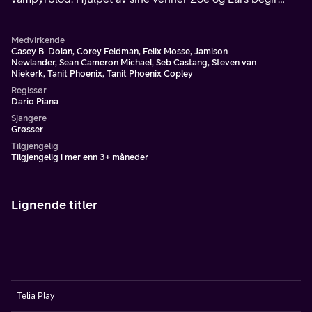
Edgar seg ut i en blodig kamp mot ondskapen.
Medvirkende
Casey B. Dolan, Corey Feldman, Felix Mosse, Jamison
Newlander, Sean Cameron Michael, Seb Castang, Steven van
Niekerk, Tanit Phoenix, Tanit Phoenix Copley
Regissør
Dario Piana
Sjangere
Grøsser
Tilgjengelig
Tilgjengelig i mer enn 3+ måneder
Lignende titler
Telia Play