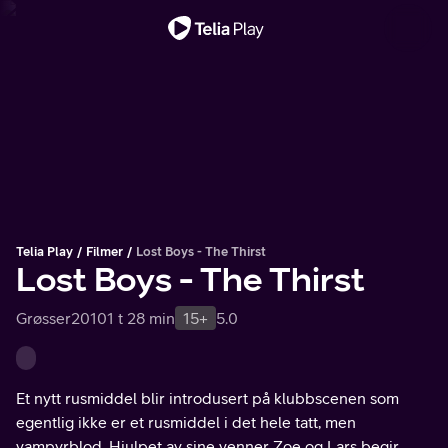
Viktig melding
Telia Play
Filmer
Lost Boys - The Thirst
Lost Boys - The Thirst
Grøsser
2010
1 t 28 min
15+
5.0
Et nytt rusmiddel blir introdusert på klubbscenen som
egentlig ikke er et rusmiddel i det hele tatt, men
vampyrblod. Hjulpet av sine venner Zoe og Lars begir