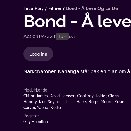
Telia Play
Filmer
Bond - Å Leve Og La Dø
Bond - Å leve
Action
1973
2 t
15+
6.7
Logg inn
Narkobaronen Kananga står bak en plan om å 
Medvirkende
Clifton James, David Hedison, Geoffrey Holder, Gloria
Hendry, Jane Seymour, Julius Harris, Roger Moore, Rosie
Carver, Yaphet Kotto
Regissør
Guy Hamilton