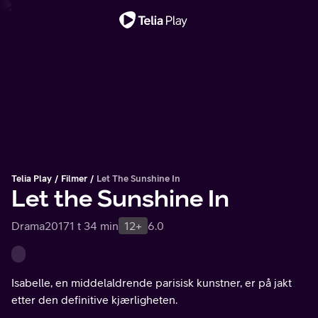
Viktig melding
Telia Play
Filmer
Let The Sunshine In
Let the Sunshine In
Drama
2017
1 t 34 min
12+
6.0
Isabelle, en middelaldrende parisisk kunstner, er på jakt
etter den definitive kjærligheten.