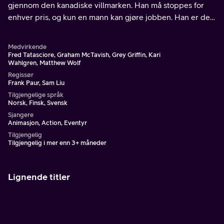
gjennom den kanadiske villmarken. Han må stoppes for
enhver pris, og kun en mann kan gjøre jobben. Han er den
beste i det han gjør, men han er ikke spesielt forsiktig.
Medvirkende
Fred Tatasciore, Graham McTavish, Grey Griffin, Kari
Wahlgren, Matthew Wolf
Regissør
Frank Paur, Sam Liu
Tilgjengelige språk
Norsk, Finsk, Svensk
Sjangere
Animasjon, Action, Eventyr
Tilgjengelig
Tilgjengelig i mer enn 3+ måneder
Lignende titler