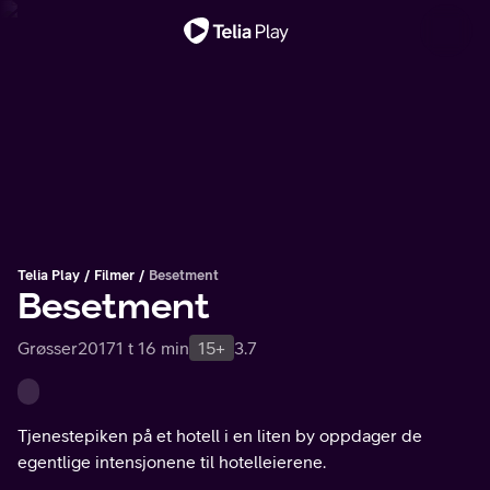
Viktig melding
Telia Play
Filmer
Besetment
Besetment
Grøsser
2017
1 t 16 min
15+
3.7
Tjenestepiken på et hotell i en liten by oppdager de
egentlige intensjonene til hotelleierene.