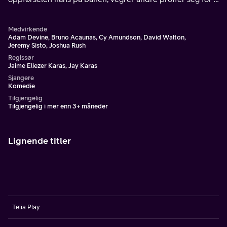
være partneren hans. Han må be lillebroren sin om hjelp
hvis han vil lykke.
Medvirkende
Adam Devine, Bruno Acaunas, Cy Amundson, David Walton,
Jeremy Sisto, Joshua Rush
Regissør
Jaime Eliezer Karas, Jay Karas
Sjangere
Komedie
Tilgjengelig
Tilgjengelig i mer enn 3+ måneder
Lignende titler
Telia Play