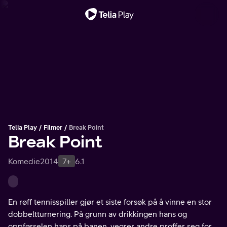
Viktig melding
Telia Play
Filmer
Break Point
Break Point
Komedie
2014
7+
6.1
En røff tennisspiller gjør et siste forsøk på å vinne en stor
dobbeltturnering. På grunn av drikkingen hans og
oppførselen hans på banen, vegrer andre proffer seg for å