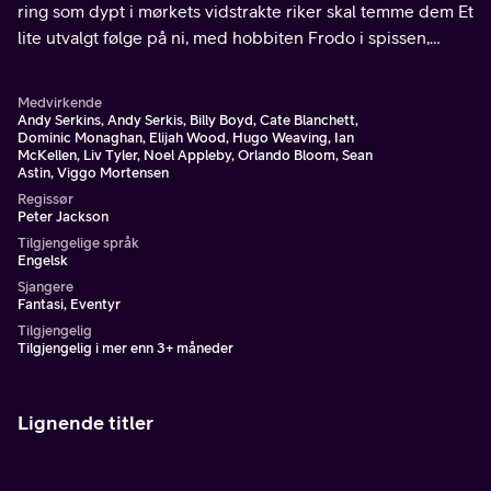
ring som dypt i mørkets vidstrakte riker skal temme dem Et
lite utvalgt følge på ni, med hobbiten Frodo i spissen,
begir seg ut på en ferd med det skjebnetunge oppdraget
å ødelegge ringen i Dommedagsjuvet.
Medvirkende
Andy Serkins, Andy Serkis, Billy Boyd, Cate Blanchett,
Dominic Monaghan, Elijah Wood, Hugo Weaving, Ian
McKellen, Liv Tyler, Noel Appleby, Orlando Bloom, Sean
Astin, Viggo Mortensen
Regissør
Peter Jackson
Tilgjengelige språk
Engelsk
Sjangere
Fantasi, Eventyr
Tilgjengelig
Tilgjengelig i mer enn 3+ måneder
Lignende titler