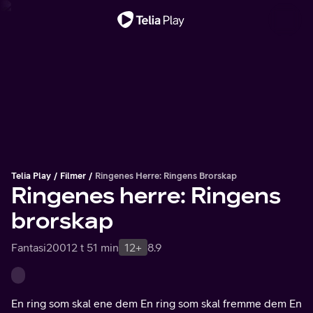
Viktig melding
Telia Play
Filmer
Ringenes Herre: Ringens Brorskap
Ringenes herre: Ringens
brorskap
Fantasi
2001
2 t 51 min
12+
8.9
En ring som skal ene dem En ring som skal fremme dem En