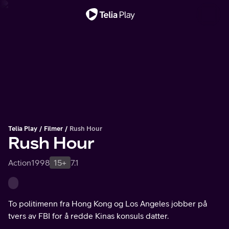
Viktig melding
Telia Play
Filmer
Rush Hour
Rush Hour
Action
1998
15+
7.1
To politimenn fra Hong Kong og Los Angeles jobber på
tvers av FBI for å redde Kinas konsuls datter.