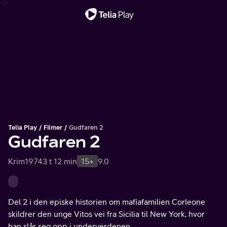
Viktig melding
Telia Play
Filmer
Gudfaren 2
Gudfaren 2
Krim
1974
3 t 12 min
15+
9.0
Del 2 i den episke historien om mafiafamilien Corleone
skildrer den unge Vitos vei fra Sicilia til New York, hvor
han slår seg opp i underverdenen.