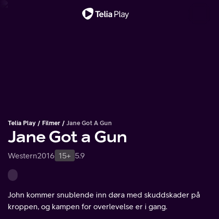
Viktig melding
Telia Play
Filmer
Jane Got A Gun
Jane Got a Gun
Western
2016
15+
5.9
John kommer snublende inn døra med skuddskader på
kroppen, og kampen for overlevelse er i gang.