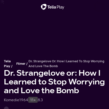
Viktig melding
Telia
Dr. Strangelove Or: How I Learned To Stop Worrying
Filmer
Play
And Love The Bomb
Dr. Strangelove or: How I
Learned to Stop Worrying
and Love the Bomb
Komedie
1964
11+
8.3