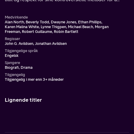
rense skolen for voldelige studenter og narkotikalangere.
Medvirkende
Alan North, Beverly Todd, Dwayne Jones, Ethan Phillips,
Karen Malina White, Lynne Thigpen, Michael Beach, Morgan
Freeman, Robert Guillaume, Robin Bartlett
Regissør
John G. Avildsen, Jonathan Avildsen
Tilgjengelige språk
Engelsk
Sjangere
Biografi, Drama
Tilgjengelig
Tilgjengelig i mer enn 3+ måneder
Lignende titler