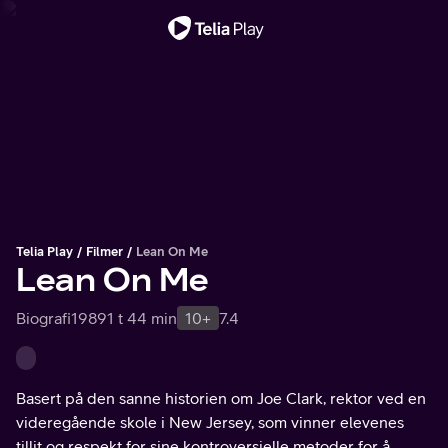
Viktig melding
Telia Play
Filmer
Lean On Me
Lean On Me
Biografi
1989
1 t 44 min
10+
7.4
Basert på den sanne historien om Joe Clark, rektor ved en
videregående skole i New Jersey, som vinner elevenes
tillit og respekt for sine kontroversielle metoder for å