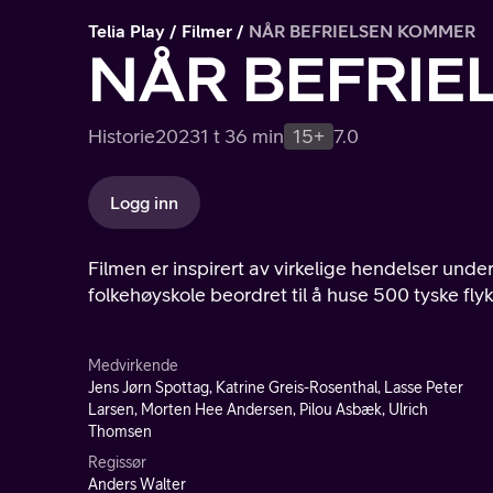
Telia Play
Filmer
NÅR BEFRIELSEN KOMMER
NÅR BEFRI
Historie
2023
1 t 36 min
15+
7.0
Logg inn
Filmen er inspirert av virkelige hendelser und
folkehøyskole beordret til å huse 500 tyske flyk
Medvirkende
Jens Jørn Spottag, Katrine Greis-Rosenthal, Lasse Peter
Larsen, Morten Hee Andersen, Pilou Asbæk, Ulrich
Thomsen
Regissør
Anders Walter