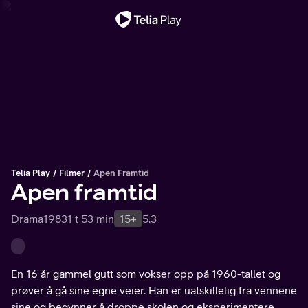
Viktig melding
Telia Play
Filmer
Apen Framtid
Apen framtid
Drama
1983
1 t 53 min
15+
5.3
En 16 år gammel gutt som vokser opp på 1960-tallet og
prøver å gå sine egne veier. Han er uatskillelig fra vennene
sine og begynner å droppe skolen og eksperimentere