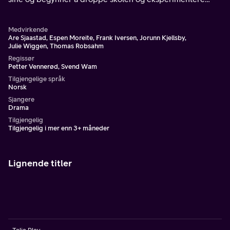
med livet, sex, narkotika og alkohol.
Medvirkende
Are Sjaastad, Espen Moreite, Frank Iversen, Jorunn Kjellsby,
Julie Wiggen, Thomas Robsahm
Regissør
Petter Vennerød, Svend Wam
Tilgjengelige språk
Norsk
Sjangere
Drama
Tilgjengelig
Tilgjengelig i mer enn 3+ måneder
Lignende titler