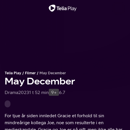
Viktig melding
Telia Play
Filmer
May December
May December
Drama
2023
1 t 52 min
9+
6.7
For tjue år siden innledet Gracie et forhold til sin
mindreårige kollega Joe, noe som resulterte i en
medieskandale. Gracie og Joe er nå gift, men ikke alle har