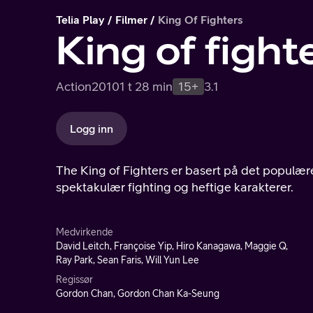
Telia Play
Filmer
King Of Fighters
King of fight
Action
2010
1 t 28 min
15+
3.1
Logg inn
The King of Fighters er basert på det populære
spektakulær fighting og heftige karakterer.
Medvirkende
David Leitch, Françoise Yip, Hiro Kanagawa, Maggie Q,
Ray Park, Sean Faris, Will Yun Lee
Regissør
Gordon Chan, Gordon Chan Ka-Seung