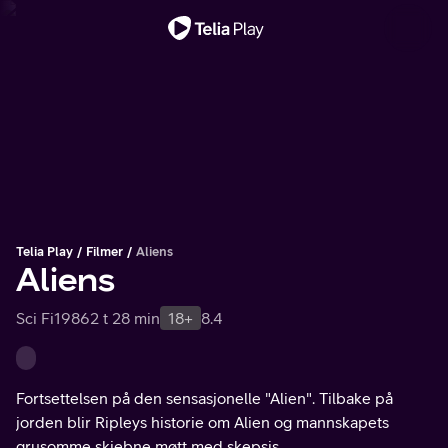
Viktig melding
Telia Play
Filmer
Aliens
Aliens
Sci Fi
1986
2 t 28 min
18+
8.4
Fortsettelsen på den sensasjonelle "Alien". Tilbake på
jorden blir Ripleys historie om Alien og mannskapets
grusomme skjebne møtt med skepsis.