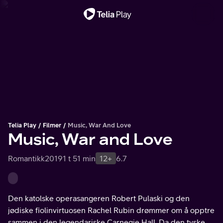
Viktig melding
Telia Play
Filmer
Music, War And Love
Music, War and Love
Romantikk
2019
1 t 51 min
12+
6.7
Den katolske operasangeren Robert Pulaski og den
jødiske fiolinvirtuosen Rachel Rubin drømmer om å opptre
sammen i den legendariske Carnegie Hall. Da den tyske