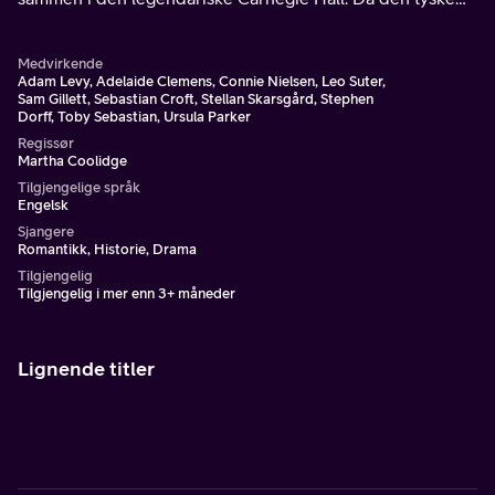
invasjonen av Polen river dem fra hverandre, sverger
Robert å finne Rachel.
Medvirkende
Adam Levy, Adelaide Clemens, Connie Nielsen, Leo Suter,
Sam Gillett, Sebastian Croft, Stellan Skarsgård, Stephen
Dorff, Toby Sebastian, Ursula Parker
Regissør
Martha Coolidge
Tilgjengelige språk
Engelsk
Sjangere
Romantikk, Historie, Drama
Tilgjengelig
Tilgjengelig i mer enn 3+ måneder
Lignende titler