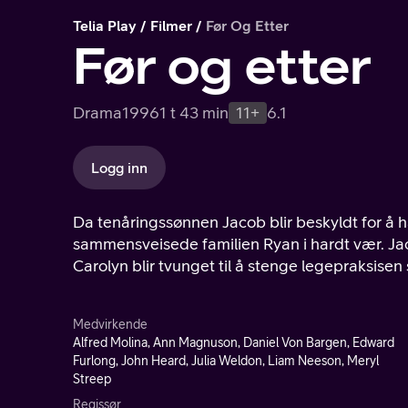
Telia Play
Filmer
Før Og Etter
Før og etter
Drama
1996
1 t 43 min
11+
6.1
Logg inn
Da tenåringssønnen Jacob blir beskyldt for å 
sammensveisede familien Ryan i hardt vær. Jac
Carolyn blir tvunget til å stenge legepraksisen 
Medvirkende
Alfred Molina, Ann Magnuson, Daniel Von Bargen, Edward
Furlong, John Heard, Julia Weldon, Liam Neeson, Meryl
Streep
Regissør