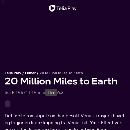
Viktig melding
Telia Play
Filmer
20 Million Miles To Earth
20 Million Miles to Earth
Sci Fi
1957
1 t 19 min
15+
6.3
Det første romskipet som har besøkt Venus, krasjer i havet
og frigjør en liten skapning fra Venus kalt Ymir. Etter hvert
vokser den til enorm størrelse og truer byen Roma.