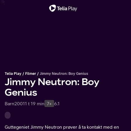
Viktig melding
Telia Play
Filmer
Jimmy Neutron: Boy Genius
Jimmy Neutron: Boy
Genius
Barn
2001
1 t 19 min
7+
6.1
Guttegeniet Jimmy Neutron prøver å ta kontakt med en