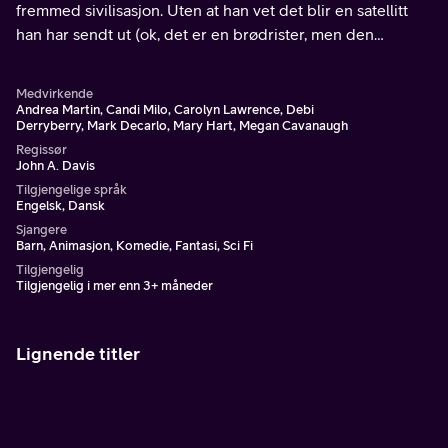
fremmed sivilisasjon. Uten at han vet det blir en satellitt
han har sendt ut (ok, det er en brødrister, men den
funker!) plukket opp av noen romvesener.
Medvirkende
Andrea Martin, Candi Milo, Carolyn Lawrence, Debi
Derryberry, Mark Decarlo, Mary Hart, Megan Cavanaugh
Regissør
John A. Davis
Tilgjengelige språk
Engelsk, Dansk
Sjangere
Barn, Animasjon, Komedie, Fantasi, Sci Fi
Tilgjengelig
Tilgjengelig i mer enn 3+ måneder
Lignende titler