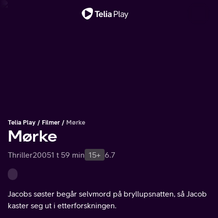
Viktig melding
Telia Play
Filmer
Mørke
Mørke
Thriller
2005
1 t 59 min
15+
6.7
Jacobs søster begår selvmord på bryllupsnatten, så Jacob
kaster seg ut i etterforskningen.