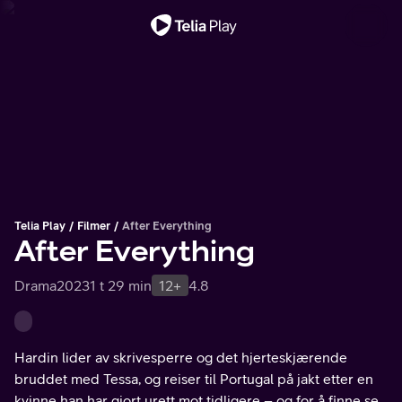
Viktig melding
Telia Play
Filmer
After Everything
After Everything
Drama
2023
1 t 29 min
12+
4.8
Hardin lider av skrivesperre og det hjerteskjærende
bruddet med Tessa, og reiser til Portugal på jakt etter en
kvinne han har gjort urett mot tidligere – og for å finne seg