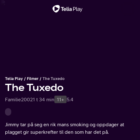
Viktig melding
Telia Play
Filmer
The Tuxedo
The Tuxedo
Familie
2002
1 t 34 min
11+
5.4
Jimmy tar på seg en rik mans smoking og oppdager at
plagget gir superkrefter til den som har det på.