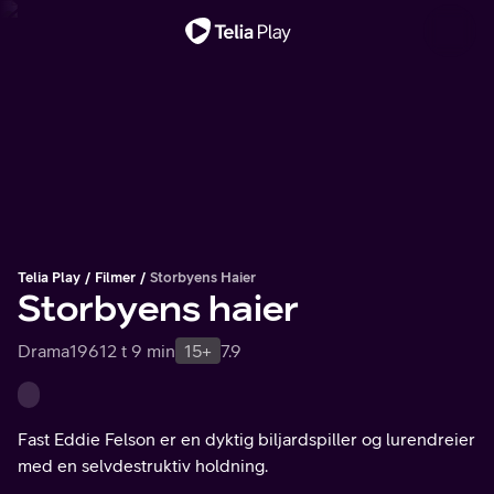
Viktig melding
Telia Play
Filmer
Storbyens Haier
Storbyens haier
Drama
1961
2 t 9 min
15+
7.9
Fast Eddie Felson er en dyktig biljardspiller og lurendreier
med en selvdestruktiv holdning.