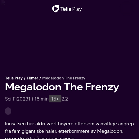
Viktig melding
Telia Play
Filmer
Megalodon The Frenzy
Megalodon The Frenzy
Sci Fi
2023
1 t 18 min
15+
2.2
Innsatsen har aldri vært høyere ettersom vanvittige angrep
fra fem gigantiske haier, etterkommere av Megalodon,
sprer skrekk på verdenshavene.