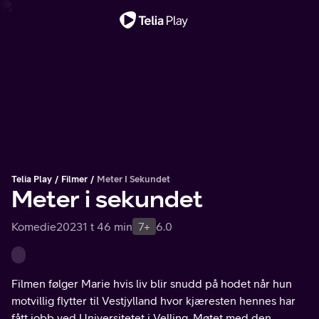
Viktig melding
Telia Play
Filmer
Meter I Sekundet
Meter i sekundet
Komedie
2023
1 t 46 min
7+
6.0
Filmen følger Marie hvis liv blir snudd på hodet når hun
motvillig flytter til Vestjylland hvor kjæresten hennes har
fått jobb ved Universitetet i Velling. Møtet med den