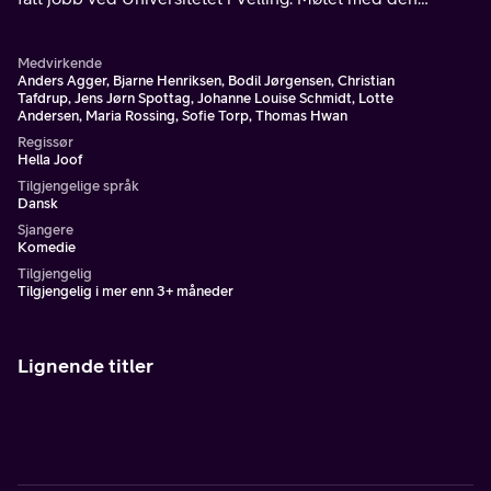
vestjyske byen blir en kulturkollisjon for Marie, men når
hun begynner å lytte .
Medvirkende
Anders Agger, Bjarne Henriksen, Bodil Jørgensen, Christian
Tafdrup, Jens Jørn Spottag, Johanne Louise Schmidt, Lotte
Andersen, Maria Rossing, Sofie Torp, Thomas Hwan
Regissør
Hella Joof
Tilgjengelige språk
Dansk
Sjangere
Komedie
Tilgjengelig
Tilgjengelig i mer enn 3+ måneder
Lignende titler