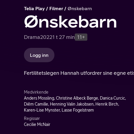
Telia Play
Filmer
Ønskebarn
Ønskebarn
Drama
2022
1 t 27 min
11+
Logg inn
Fertilitetslegen Hannah utfordrer sine egne etis
Medvirkende
Anders Mossling, Christine Albeck Børge, Danica Curcic,
Diêm Camille, Henning Valin Jakobsen, Henrik Birch,
Karen-Lise Mynster, Lasse Fogelstrøm
Regissør
Cecilie McNair