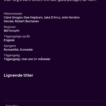
Gregorys plass som spiss. Attpåtil ender Gregory opp med
å forelske seg i henne.
Medvirkende
Clare Grogan, Dee Hepburn, Jake D'Arcy, John Gordon
Sinclair, Robert Buchanan
Regissør
Bill Forsyth
Tilgjengelige språk
Engelsk
Sjangere
Romantikk, Komedie
Tilgjengelig
Tilgjengelig i mer enn 3+ måneder
Lignende titler