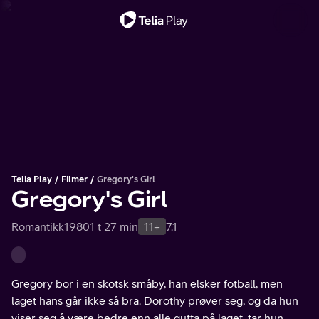
Viktig melding
Telia Play
Filmer
Gregory's Girl
Gregory's Girl
Romantikk
1980
1 t 27 min
11+
7.1
Gregory bor i en skotsk småby, han elsker fotball, men
laget hans går ikke så bra. Dorothy prøver seg, og da hun
viser seg å være bedre enn alle gutta på laget, tar hun