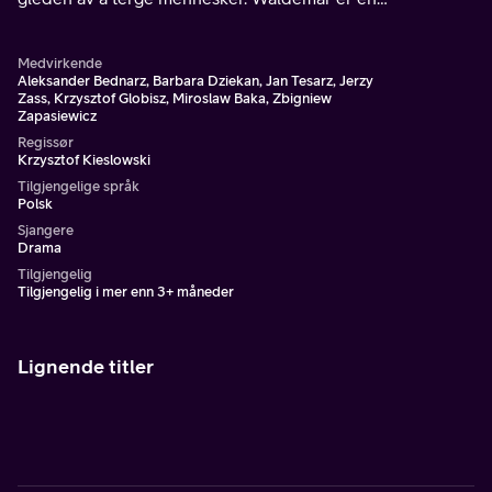
middelaldrende drosjesjåfør som liker å kikke på unge
kvinner.
Medvirkende
Aleksander Bednarz, Barbara Dziekan, Jan Tesarz, Jerzy
Zass, Krzysztof Globisz, Miroslaw Baka, Zbigniew
Zapasiewicz
Regissør
Krzysztof Kieslowski
Tilgjengelige språk
Polsk
Sjangere
Drama
Tilgjengelig
Tilgjengelig i mer enn 3+ måneder
Lignende titler