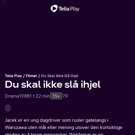
Viktig melding
Telia Play
Filmer
Du Skal Ikke Slå Ihjel
Du skal ikke slå ihjel
Drama
1988
1 t 22 min
15+
7.9
Jacek er en ung dagdriver som rusler gatelangs i
Warszawa uten mål eller mening utover den kortsiktige
gleden av å terge mennesker. Waldemar er en