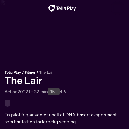
Viktig melding
Telia Play
Filmer
The Lair
The Lair
Action
2022
1 t 32 min
15+
4.6
En pilot frigjør ved et uhell et DNA-basert eksperiment
som har tatt en forferdelig vending.