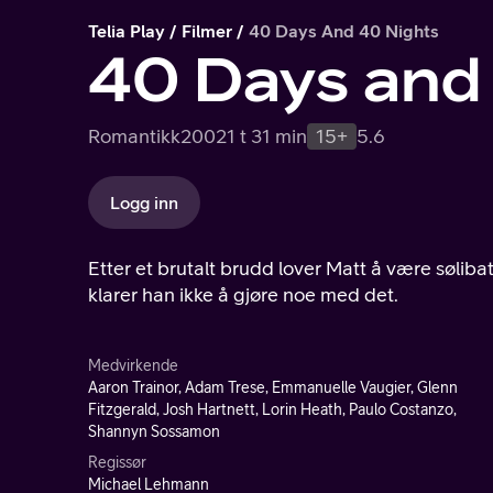
Telia Play
Filmer
40 Days And 40 Nights
40 Days and
Romantikk
2002
1 t 31 min
15+
5.6
Logg inn
Etter et brutalt brudd lover Matt å være søliba
klarer han ikke å gjøre noe med det.
Medvirkende
Aaron Trainor, Adam Trese, Emmanuelle Vaugier, Glenn
Fitzgerald, Josh Hartnett, Lorin Heath, Paulo Costanzo,
Shannyn Sossamon
Regissør
Michael Lehmann