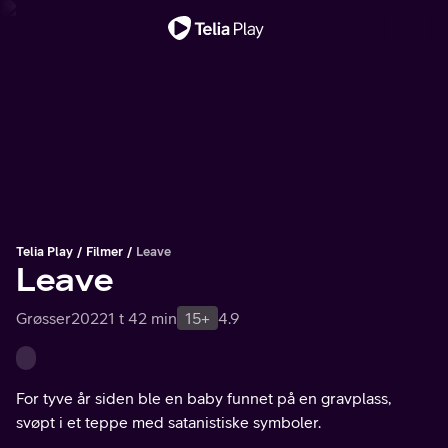
Viktig melding
Telia Play
Filmer
Leave
Leave
Grøsser
2022
1 t 42 min
15+
4.9
For tyve år siden ble en baby funnet på en gravplass,
svøpt i et teppe med satanistiske symboler.