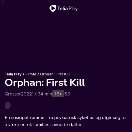
Viktig melding
Telia Play
Filmer
Orphan: First Kill
Orphan: First Kill
Grøsser
2022
1 t 34 min
15+
5.9
En sosiopat rømmer fra psykiatrisk sykehus og utgir seg for
å være en rik families savnede datter.